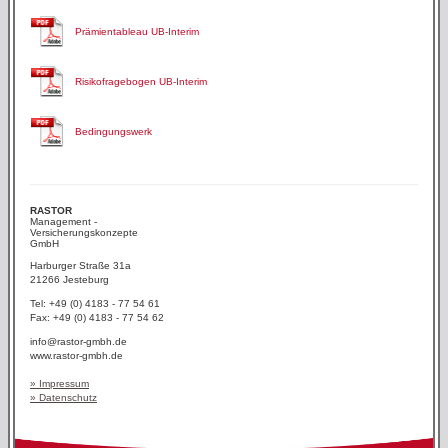
Prämientableau UB-Interim
Risikofragebogen UB-Interim
Bedingungswerk
RASTOR
Management -
Versicherungskonzepte
GmbH
Harburger Straße 31a
21266 Jesteburg
Tel: +49 (0) 4183 - 77 54 61
Fax: +49 (0) 4183 - 77 54 62
info@rastor-gmbh.de
www.rastor-gmbh.de
» Impressum
» Datenschutz