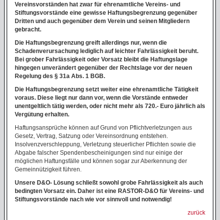
Vereinsvorständen hat zwar für ehrenamtliche Vereins- und
Stiftungsvorstände eine gewisse Haftungsbegrenzung gegenüber
Dritten und auch gegenüber dem Verein und seinen Mitgliedern
gebracht.
Die Haftungsbegrenzung greift allerdings nur, wenn die
Schadenverursachung lediglich auf leichter Fahrlässigkeit beruht.
Bei grober Fahrlässigkeit oder Vorsatz bleibt die Haftungslage
hingegen unverändert gegenüber der Rechtslage vor der neuen
Regelung des § 31a Abs. 1 BGB.
Die Haftungsbegrenzung setzt weiter eine ehrenamtliche Tätigkeit
voraus. Diese liegt nur dann vor, wenn die Vorstände entweder
unentgeltlich tätig werden, oder nicht mehr als 720.- Euro jährlich als
Vergütung erhalten.
Haftungsansprüche können auf Grund von Pflichtverletzungen aus
Gesetz, Vertrag, Satzung oder Vereinsordnung entstehen.
Insolvenzverschleppung, Verletzung steuerlicher Pflichten sowie die
Abgabe falscher Spendenbescheinigungen sind nur einige der
möglichen Haftungsfälle und können sogar zur Aberkennung der
Gemeinnützigkeit führen.
Unsere D&O- Lösung schließt sowohl grobe Fahrlässigkeit als auch
bedingten Vorsatz ein. Daher ist eine RASTOR-D&O für Vereins- und
Stiftungsvorstände nach wie vor sinnvoll und notwendig!
zurück